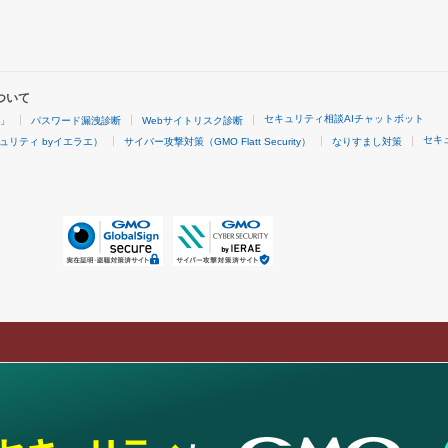
ついて
セキュリティ相談AIチャットボット
4」
パスワード漏洩診断
Webサイトリスク診断
セキ
ュリティ byイエラエ）
サイバー攻撃対策（GMO Flatt Security）
なりすまし対策